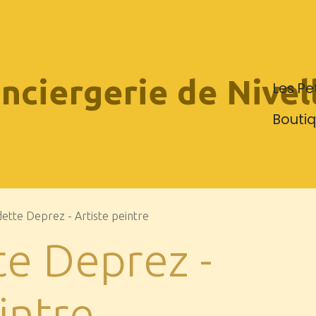
nciergerie de Nivel
Les Pe
Bouti
ette Deprez - Artiste peintre
e Deprez -
intre