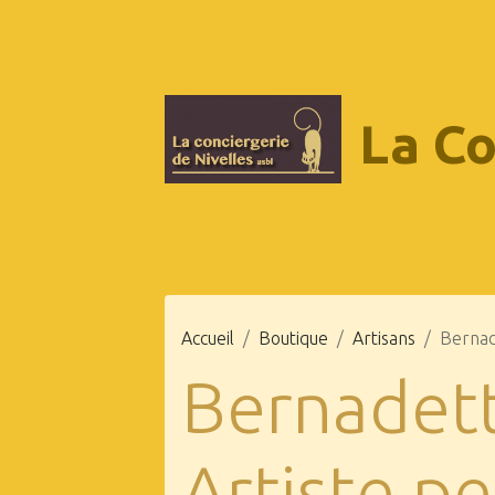
La Co
Accueil
Boutique
Artisans
Bernad
Bernadett
Artiste pe